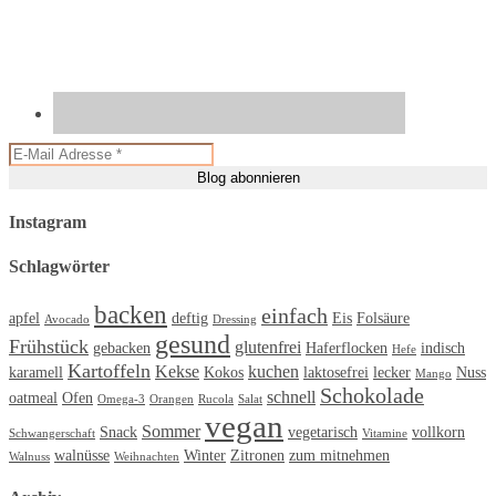
Instagram
Schlagwörter
backen
einfach
apfel
deftig
Eis
Folsäure
Avocado
Dressing
gesund
Frühstück
glutenfrei
gebacken
Haferflocken
indisch
Hefe
Kartoffeln
Kekse
kuchen
karamell
Kokos
laktosefrei
lecker
Nuss
Mango
Schokolade
schnell
oatmeal
Ofen
Omega-3
Orangen
Rucola
Salat
vegan
Sommer
Snack
vegetarisch
vollkorn
Schwangerschaft
Vitamine
walnüsse
Winter
Zitronen
zum mitnehmen
Walnuss
Weihnachten