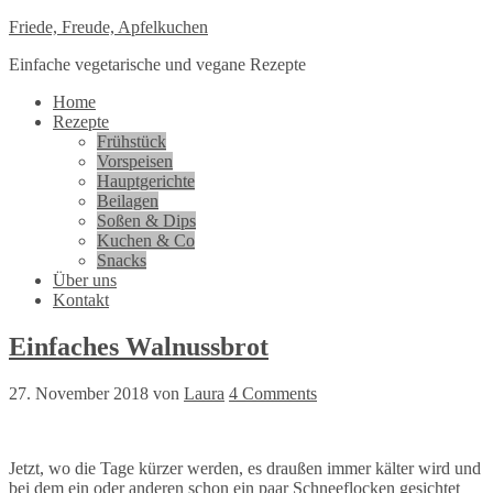
Friede, Freude, Apfelkuchen
Einfache vegetarische und vegane Rezepte
Home
Rezepte
Frühstück
Vorspeisen
Hauptgerichte
Beilagen
Soßen & Dips
Kuchen & Co
Snacks
Über uns
Kontakt
Einfaches Walnussbrot
27. November 2018
von
Laura
4 Comments
Jetzt, wo die Tage kürzer werden, es draußen immer kälter wird und
bei dem ein oder anderen schon ein paar Schneeflocken gesichtet