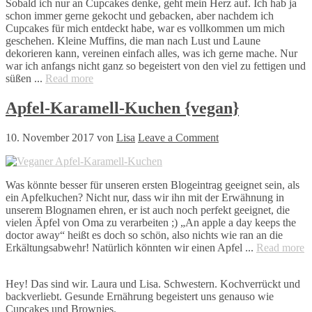
Sobald ich nur an Cupcakes denke, geht mein Herz auf. Ich hab ja
schon immer gerne gekocht und gebacken, aber nachdem ich
Cupcakes für mich entdeckt habe, war es vollkommen um mich
geschehen. Kleine Muffins, die man nach Lust und Laune
dekorieren kann, vereinen einfach alles, was ich gerne mache. Nur
war ich anfangs nicht ganz so begeistert von den viel zu fettigen und
süßen ...
Read more
Apfel-Karamell-Kuchen {vegan}
10. November 2017
von
Lisa
Leave a Comment
Was könnte besser für unseren ersten Blogeintrag geeignet sein, als
ein Apfelkuchen? Nicht nur, dass wir ihn mit der Erwähnung in
unserem Blognamen ehren, er ist auch noch perfekt geeignet, die
vielen Äpfel von Oma zu verarbeiten ;) „An apple a day keeps the
doctor away“ heißt es doch so schön, also nichts wie ran an die
Erkältungsabwehr! Natürlich könnten wir einen Apfel ...
Read more
Hey! Das sind wir. Laura und Lisa. Schwestern. Kochverrückt und
backverliebt. Gesunde Ernährung begeistert uns genauso wie
Cupcakes und Brownies.