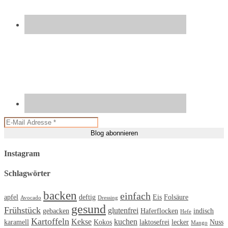
Instagram
Schlagwörter
backen
einfach
apfel
deftig
Eis
Folsäure
Avocado
Dressing
gesund
Frühstück
glutenfrei
gebacken
Haferflocken
indisch
Hefe
Kartoffeln
Kekse
kuchen
karamell
Kokos
laktosefrei
lecker
Nuss
Mango