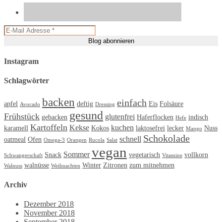
Instagram
Schlagwörter
backen
einfach
apfel
deftig
Eis
Folsäure
Avocado
Dressing
gesund
Frühstück
glutenfrei
gebacken
Haferflocken
indisch
Hefe
Kartoffeln
Kekse
kuchen
karamell
Kokos
laktosefrei
lecker
Nuss
Mango
Schokolade
schnell
oatmeal
Ofen
Omega-3
Orangen
Rucola
Salat
vegan
Sommer
Snack
vegetarisch
vollkorn
Schwangerschaft
Vitamine
walnüsse
Winter
Zitronen
zum mitnehmen
Walnuss
Weihnachten
Archiv
Dezember 2018
November 2018
September 2018