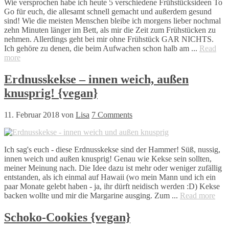
Wie versprochen habe ich heute 5 verschiedene Frühstücksideen To
Go für euch, die allesamt schnell gemacht und außerdem gesund
sind! Wie die meisten Menschen bleibe ich morgens lieber nochmal
zehn Minuten länger im Bett, als mir die Zeit zum Frühstücken zu
nehmen. Allerdings geht bei mir ohne Frühstück GAR NICHTS.
Ich gehöre zu denen, die beim Aufwachen schon halb am ...
Read
more
Erdnusskekse – innen weich, außen
knusprig! {vegan}
11. Februar 2018
von
Lisa
7 Comments
Ich sag's euch - diese Erdnusskekse sind der Hammer! Süß, nussig,
innen weich und außen knusprig! Genau wie Kekse sein sollten,
meiner Meinung nach. Die Idee dazu ist mehr oder weniger zufällig
entstanden, als ich einmal auf Hawaii (wo mein Mann und ich ein
paar Monate gelebt haben - ja, ihr dürft neidisch werden :D) Kekse
backen wollte und mir die Margarine ausging. Zum ...
Read more
Schoko-Cookies {vegan}