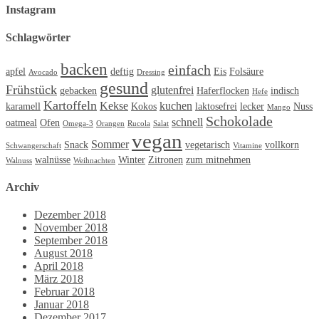
Instagram
Schlagwörter
backen
einfach
apfel
deftig
Eis
Folsäure
Avocado
Dressing
gesund
Frühstück
glutenfrei
gebacken
Haferflocken
indisch
Hefe
Kartoffeln
Kekse
kuchen
karamell
Kokos
laktosefrei
lecker
Nuss
Mango
Schokolade
schnell
oatmeal
Ofen
Omega-3
Orangen
Rucola
Salat
vegan
Sommer
Snack
vegetarisch
vollkorn
Schwangerschaft
Vitamine
walnüsse
Winter
Zitronen
zum mitnehmen
Walnuss
Weihnachten
Archiv
Dezember 2018
November 2018
September 2018
August 2018
April 2018
März 2018
Februar 2018
Januar 2018
Dezember 2017